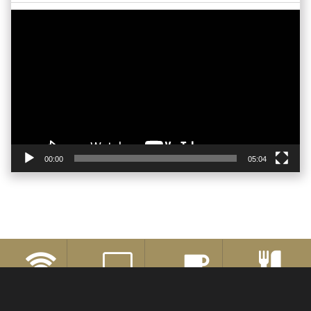
Video-
Player
00:00
05:04