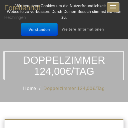
Wir benutzen Cookies um die Nutzerfreundlichkeit der
Forellenhof
Toggle
Webseite zu verbessen. Durch Deinen Besuch stimmst Du dem
navigati
Hechlingen
zu.
Weitere Informationen
Verstanden
DOPPELZIMMER
124,00€/TAG
Home
Doppelzimmer 124,00€/Tag